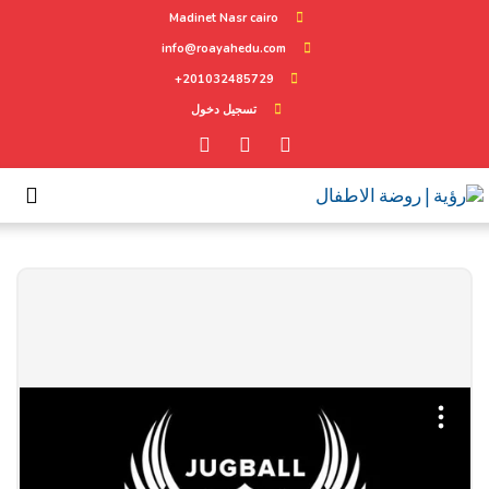
Madinet Nasr cairo
info@roayahedu.com
201032485729+
تسجيل دخول