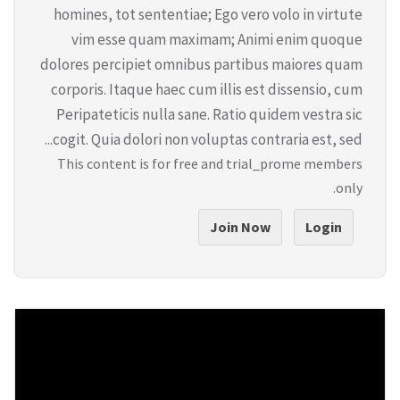
homines, tot sententiae; Ego vero volo in virtute
vim esse quam maximam; Animi enim quoque
dolores percipiet omnibus partibus maiores quam
corporis. Itaque haec cum illis est dissensio, cum
Peripateticis nulla sane. Ratio quidem vestra sic
cogit. Quia dolori non voluptas contraria est, sed...
This content is for free and trial_prome members
only.
Join Now
Login