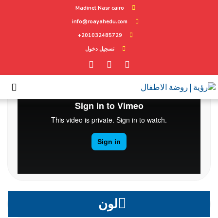
Madinet Nasr cairo
info@roayahedu.com
201032485729+
تعلم
تسجيل دخول
لون