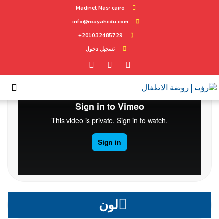
Madinet Nasr cairo
info@roayahedu.com
201032485729+
تعلم
تسجيل دخول
لون