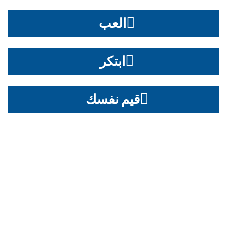
العب
ابتكر
قيم نفسك